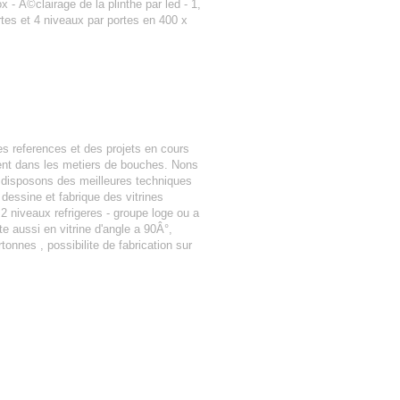
 Ã©clairage de la plinthe par led - 1,
rtes et 4 niveaux par portes en 400 x
 references et des projets en cours
ent dans les metiers de bouches. Nons
s disposons des meilleures techniques
dessine et fabrique des vitrines
u 2 niveaux refrigeres - groupe loge ou a
te aussi en vitrine d'angle a 90Â°,
onnes , possibilite de fabrication sur