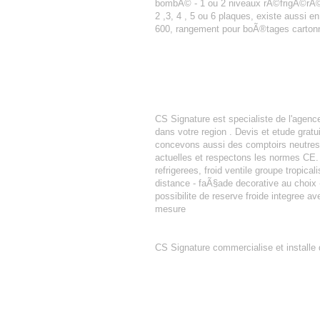
bombÃ© - 1 ou 2 niveaux rÃ©frigÃ©rÃ©s 
2 ,3, 4 , 5 ou 6 plaques, existe aussi e
600, rangement pour boÃ®tages cartonn
AGENCEMENT BOULANGERIE PATIS
CS Signature est specialiste de l'agen
dans votre region . Devis et etude gra
concevons aussi des comptoirs neutres o
actuelles et respectons les normes CE. 
refrigerees, froid ventile groupe tropica
distance - faÃ§ade decorative au choix - 
possibilite de reserve froide integree a
mesure
TUNNEL DE REFROIDISSEMENT
CS Signature commercialise et installe 