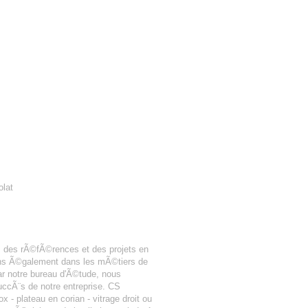
olat
 des rÃ©fÃ©rences et des projets en
nons Ã©galement dans les mÃ©tiers de
r notre bureau d'Ã©tude, nous
uccÃ¨s de notre entreprise. CS
 - plateau en corian - vitrage droit ou