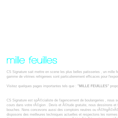
CS Signature sait mettre en scene les plus belles patisseries , un mille f
gamme de vitrines refrigerees sont particulierement efficaces pour l'expo
Visitez quelques pages importantes tels que :
"MILLE FEUILLES"
prop
AGENCEMENT BOULANGERIE LE MANS
CS Signature est spÃ©cialiste de l'agencement de boulangeries , nous
cours dans votre rÃ©gion . Devis et Ã©tude gratuite, nous dessinons e
bouches. Nons concevons aussi des comptoirs neutres ou rÃ©frigÃ©rÃ©s
disposons des meilleures techniques actuelles et respectons les normes