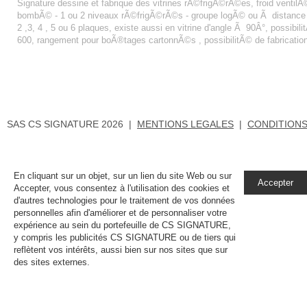
Signature dessine et fabrique des vitrines rÃ©frigÃ©rÃ©es, froid ventilÃ© 
bombÃ© - 1 ou 2 niveaux rÃ©frigÃ©rÃ©s - groupe logÃ© ou Ã distance - fa
2 ,3, 4 , 5 ou 6 plaques, existe aussi en vitrine d'angle Ã 90Â°, possibi
600, rangement pour boÃ®tages cartonnÃ©s , possibilitÃ© de fabricatio
SAS CS SIGNATURE 2026 |
MENTIONS LEGALES
|
CONDITIONS
En cliquant sur un objet, sur un lien du site Web ou sur
Accepter
Accepter, vous consentez à l'utilisation des cookies et
d'autres technologies pour le traitement de vos données
personnelles afin d'améliorer et de personnaliser votre
expérience au sein du portefeuille de CS SIGNATURE,
y compris les publicités CS SIGNATURE ou de tiers qui
reflètent vos intérêts, aussi bien sur nos sites que sur
des sites externes.
En savoir plus, notamment sur la
gestion de vos paramètres de confidentialité.