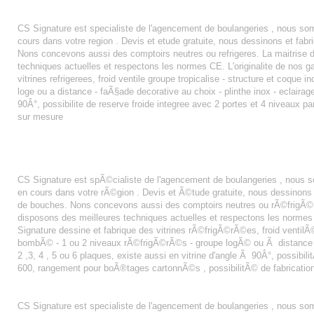
AGENCEMENT BOULANGERIE PATISSERIE ANTIBES
CS Signature est specialiste de l'agencement de boulangeries , nous som
cours dans votre region . Devis et etude gratuite, nous dessinons et f
Nons concevons aussi des comptoirs neutres ou refrigeres. La maitrise du
techniques actuelles et respectons les normes CE. L'originalite de nos 
vitrines refrigerees, froid ventile groupe tropicalise - structure et coque 
loge ou a distance - faÃ§ade decorative au choix - plinthe inox - eclairage 
90Â°, possibilite de reserve froide integree avec 2 portes et 4 niveaux pa
sur mesure
BOULANGERIE DE MARIE
AGENCEMENT BOULANGERIE ALBERTVILLE
CS Signature est spÃ©cialiste de l'agencement de boulangeries , nous 
en cours dans votre rÃ©gion . Devis et Ã©tude gratuite, nous dessinon
de bouches. Nons concevons aussi des comptoirs neutres ou rÃ©frigÃ©r
disposons des meilleures techniques actuelles et respectons les normes
Signature dessine et fabrique des vitrines rÃ©frigÃ©rÃ©es, froid ventilÃ© 
bombÃ© - 1 ou 2 niveaux rÃ©frigÃ©rÃ©s - groupe logÃ© ou Ã distance - fa
2 ,3, 4 , 5 ou 6 plaques, existe aussi en vitrine d'angle Ã 90Â°, possibi
600, rangement pour boÃ®tages cartonnÃ©s , possibilitÃ© de fabricatio
AGENCEMENT BOULANGERIE PATISSERIE ALENCON
CS Signature est specialiste de l'agencement de boulangeries , nous s