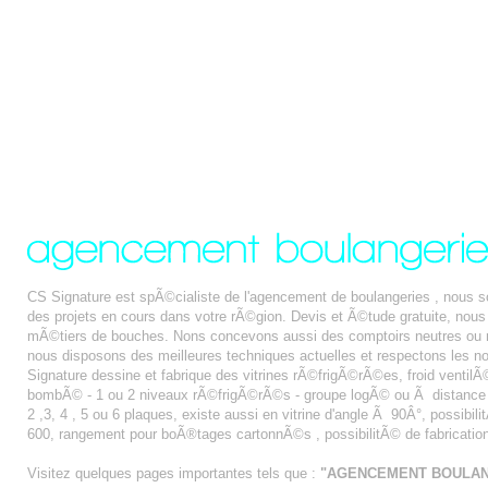
CS Signature est spÃ©cialiste de l'agencement de boulangeries , nou
des projets en cours dans votre rÃ©gion. Devis et Ã©tude gratuite, no
mÃ©tiers de bouches. Nons concevons aussi des comptoirs neutres ou r
nous disposons des meilleures techniques actuelles et respectons les n
Signature dessine et fabrique des vitrines rÃ©frigÃ©rÃ©es, froid ventilÃ© 
bombÃ© - 1 ou 2 niveaux rÃ©frigÃ©rÃ©s - groupe logÃ© ou Ã distance - fa
2 ,3, 4 , 5 ou 6 plaques, existe aussi en vitrine d'angle Ã 90Â°, possibi
600, rangement pour boÃ®tages cartonnÃ©s , possibilitÃ© de fabricatio
Visitez quelques pages importantes tels que :
"AGENCEMENT BOULAN