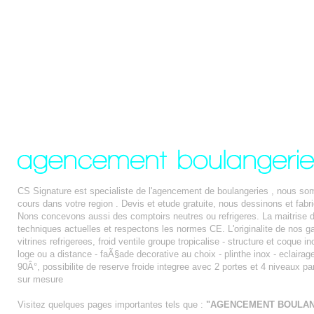
CS Signature est specialiste de l'agencement de boulangeries , nous s
cours dans votre region . Devis et etude gratuite, nous dessinons et f
Nons concevons aussi des comptoirs neutres ou refrigeres. La maitrise du
techniques actuelles et respectons les normes CE. L'originalite de nos 
vitrines refrigerees, froid ventile groupe tropicalise - structure et coque 
loge ou a distance - faÃ§ade decorative au choix - plinthe inox - eclairage 
90Â°, possibilite de reserve froide integree avec 2 portes et 4 niveaux pa
sur mesure
Visitez quelques pages importantes tels que :
"AGENCEMENT BOULAN