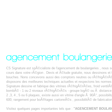
CS Signature est spÃ©cialiste de l'agencement de boulangeries , nous
cours dans votre rÃ©gion . Devis et Ã©tude gratuite, nous dessinons e
bouches. Nons concevons aussi des comptoirs neutres ou rÃ©frigÃ©rÃ©s
disposons des meilleures techniques actuelles et respectons les normes
Signature dessine et fabrique des vitrines rÃ©frigÃ©rÃ©es, froid ventilÃ© 
bombÃ© - 1 ou 2 niveaux rÃ©frigÃ©rÃ©s - groupe logÃ© ou Ã distance - fa
2 ,3, 4 , 5 ou 6 plaques, existe aussi en vitrine d'angle Ã 90Â°, possibi
600, rangement pour boÃ®tages cartonnÃ©s , possibilitÃ© de fabricatio
Visitez quelques pages importantes tels que :
"AGENCEMENT BOULAN