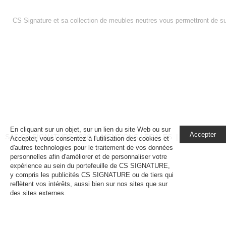
PAIN AUX RAISINS
CS Signature et sa collection de meubles neutres vous permettront de su
En cliquant sur un objet, sur un lien du site Web ou sur
Accepter
SAS CS SIGNATURE 2026 |
MENTIONS LEGALES
|
CONDITIONS
Accepter, vous consentez à l'utilisation des cookies et
d'autres technologies pour le traitement de vos données
personnelles afin d'améliorer et de personnaliser votre
expérience au sein du portefeuille de CS SIGNATURE,
y compris les publicités CS SIGNATURE ou de tiers qui
reflètent vos intérêts, aussi bien sur nos sites que sur
des sites externes.
En savoir plus, notamment sur la
gestion de vos paramètres de confidentialité.