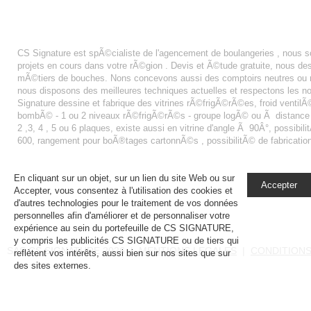
AGENCEMENT BOULANGERIE PâTISSERIE CHATEAUROUX
CS Signature est spÃ©cialiste de l'agencement de boulangeries , nous
projets en cours dans votre rÃ©gion . Devis et Ã©tude gratuite, nous 
mÃ©tiers de bouches. Nons concevons aussi des comptoirs neutres ou r
nous disposons des meilleures techniques actuelles et respectons les n
Signature dessine et fabrique des vitrines rÃ©frigÃ©rÃ©es, froid ventilÃ© 
bombÃ© - 1 ou 2 niveaux rÃ©frigÃ©rÃ©s - groupe logÃ© ou Ã distance - fa
2 ,3, 4 , 5 ou 6 plaques, existe aussi en vitrine d'angle Ã 90Â°, possibi
600, rangement pour boÃ®tages cartonnÃ©s , possibilitÃ© de fabricatio
En cliquant sur un objet, sur un lien du site Web ou sur
Accepter
Accepter, vous consentez à l'utilisation des cookies et
d'autres technologies pour le traitement de vos données
personnelles afin d'améliorer et de personnaliser votre
expérience au sein du portefeuille de CS SIGNATURE,
y compris les publicités CS SIGNATURE ou de tiers qui
SAS CS SIGNATURE 2026 |
MENTIONS LEGALES
|
CONDITIONS
reflètent vos intérêts, aussi bien sur nos sites que sur
des sites externes.
En savoir plus, notamment sur la
gestion de vos paramètres de confidentialité.