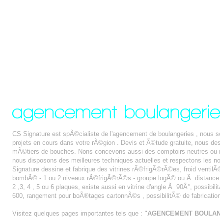
CS Signature est spÃ©cialiste de l'agencement de boulangeries , nous
projets en cours dans votre rÃ©gion . Devis et Ã©tude gratuite, nous 
mÃ©tiers de bouches. Nons concevons aussi des comptoirs neutres ou r
nous disposons des meilleures techniques actuelles et respectons les n
Signature dessine et fabrique des vitrines rÃ©frigÃ©rÃ©es, froid ventilÃ© 
bombÃ© - 1 ou 2 niveaux rÃ©frigÃ©rÃ©s - groupe logÃ© ou Ã distance - fa
2 ,3, 4 , 5 ou 6 plaques, existe aussi en vitrine d'angle Ã 90Â°, possibi
600, rangement pour boÃ®tages cartonnÃ©s , possibilitÃ© de fabricatio
Visitez quelques pages importantes tels que :
"AGENCEMENT BOULAN