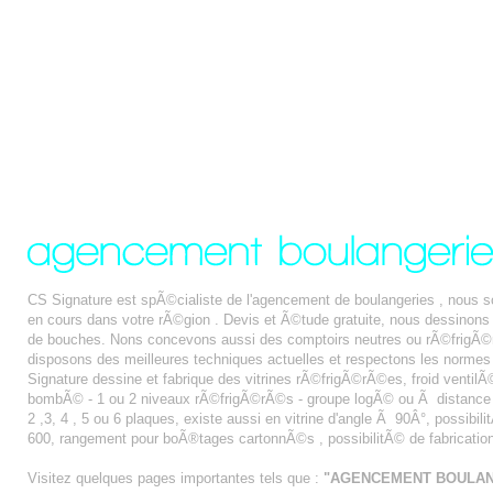
CS Signature est spÃ©cialiste de l'agencement de boulangeries , nous 
en cours dans votre rÃ©gion . Devis et Ã©tude gratuite, nous dessinon
de bouches. Nons concevons aussi des comptoirs neutres ou rÃ©frigÃ©r
disposons des meilleures techniques actuelles et respectons les normes
Signature dessine et fabrique des vitrines rÃ©frigÃ©rÃ©es, froid ventilÃ© 
bombÃ© - 1 ou 2 niveaux rÃ©frigÃ©rÃ©s - groupe logÃ© ou Ã distance - fa
2 ,3, 4 , 5 ou 6 plaques, existe aussi en vitrine d'angle Ã 90Â°, possibi
600, rangement pour boÃ®tages cartonnÃ©s , possibilitÃ© de fabricatio
Visitez quelques pages importantes tels que :
"AGENCEMENT BOULAN